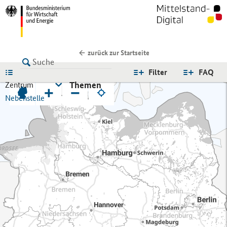
zurück zur Startseite
LISTE
Filter
FAQ
Themen
Zentrum
+
−
Nebenstelle