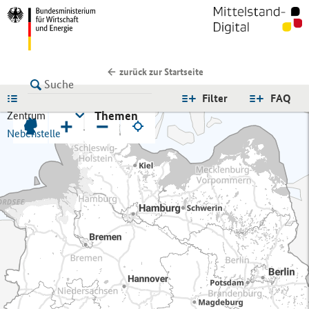
zurück zur Startseite
LISTE
Filter
FAQ
Themen
Zentrum
+
−
Nebenstelle