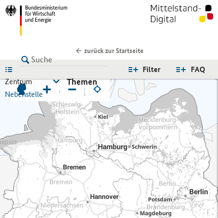
zurück zur Startseite
LISTE
Filter
FAQ
Themen
Zentrum
+
−
Nebenstelle