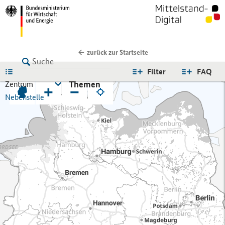
zurück zur Startseite
LISTE
Filter
FAQ
Themen
Zentrum
+
−
Nebenstelle