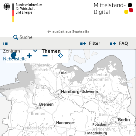
zurück zur Startseite
LISTE
Filter
FAQ
Themen
Zentrum
+
−
Nebenstelle