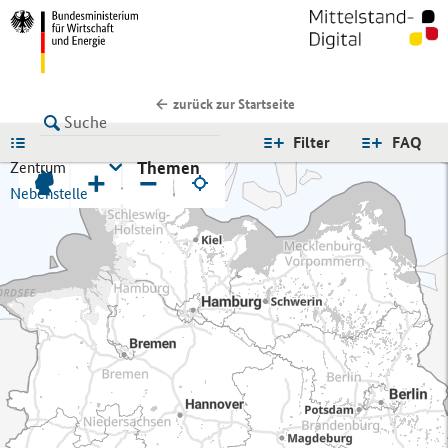
zurück zur Startseite
LISTE
Filter
FAQ
Themen
Zentrum
+
−
Nebenstelle