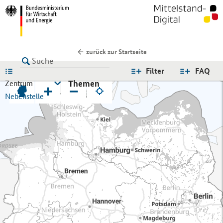
zurück zur Startseite
LISTE
Filter
FAQ
Themen
Zentrum
+
−
Nebenstelle