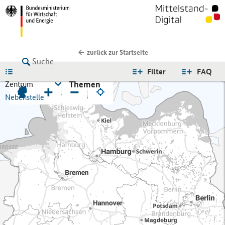
zurück zur Startseite
LISTE
Filter
FAQ
Themen
Zentrum
+
−
Nebenstelle