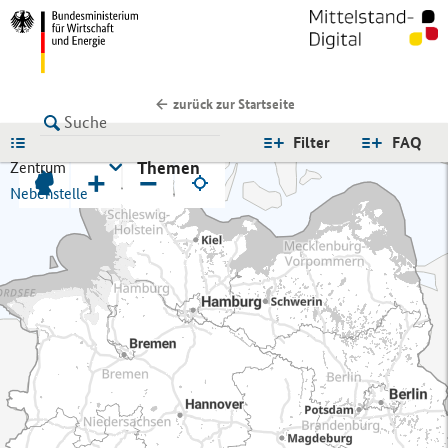
zurück zur Startseite
LISTE
Filter
FAQ
Themen
Zentrum
+
−
Nebenstelle