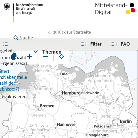
zurück zur Startseite
LISTE
Filter
FAQ
ngebots
Themen
+
−
trum (
Anzahl
 Ergebnisse:
5)
ltert
h:
Nebenstelle
zahl der
ebnisse:
7)
e deaktivieren