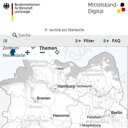
zurück zur Startseite
LISTE
Filter
FAQ
Themen
Zentrum
+
−
Nebenstelle