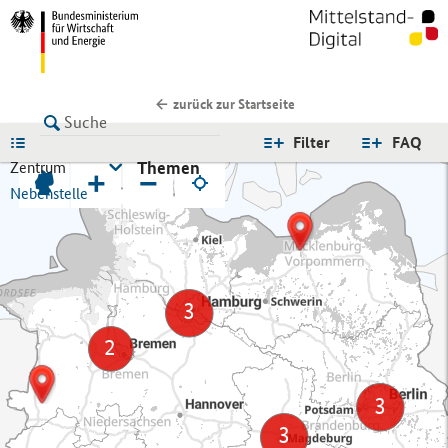
zurück zur Startseite
LISTE
Filter
FAQ
Themen
Zentrum
+
−
Nebenstelle