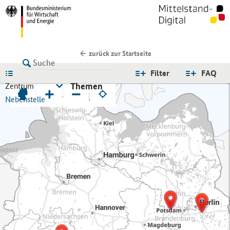
zurück zur Startseite
LISTE
Filter
FAQ
Themen
Zentrum
+
−
Nebenstelle