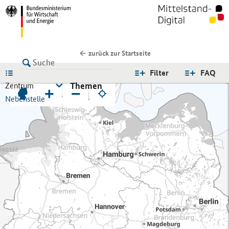
zurück zur Startseite
LISTE
Filter
FAQ
Themen
Zentrum
+
−
Nebenstelle