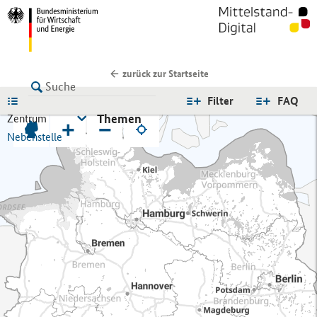
zurück zur Startseite
LISTE
Filter
FAQ
Themen
Zentrum
+
−
Nebenstelle