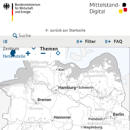
zurück zur Startseite
LISTE
Filter
FAQ
Themen
Zentrum
+
−
Nebenstelle