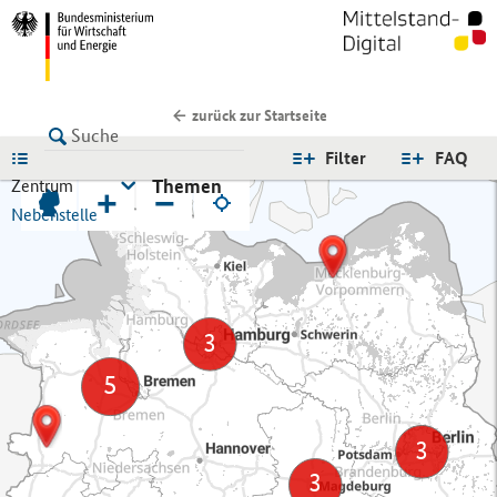
zurück zur Startseite
LISTE
Filter
FAQ
Themen
Zentrum
+
−
Nebenstelle