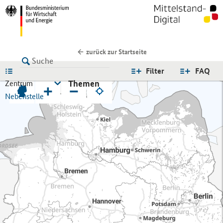
zurück zur Startseite
LISTE
Filter
FAQ
Themen
Zentrum
+
−
Nebenstelle