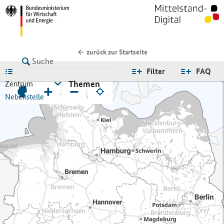
zurück zur Startseite
LISTE
Filter
FAQ
Themen
Zentrum
+
−
Nebenstelle