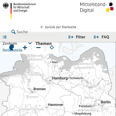
zurück zur Startseite
LISTE
Filter
FAQ
Themen
Zentrum
+
−
Nebenstelle