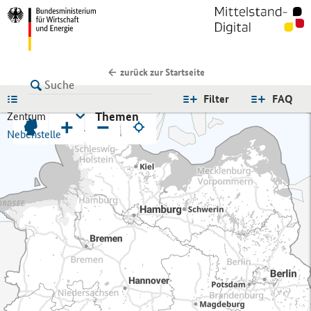
zurück zur Startseite
LISTE
Filter
FAQ
Themen
Zentrum
+
−
Nebenstelle