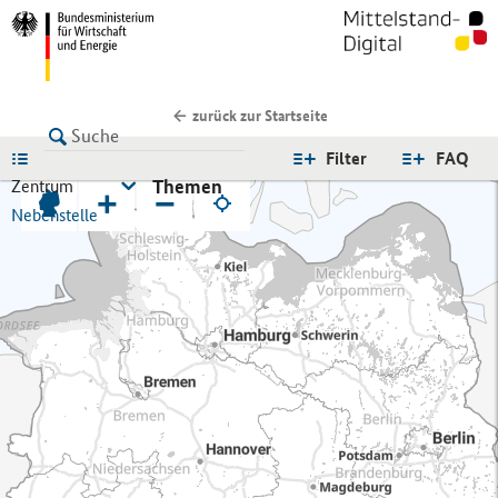
zurück zur Startseite
LISTE
Filter
FAQ
Themen
Zentrum
+
−
Nebenstelle