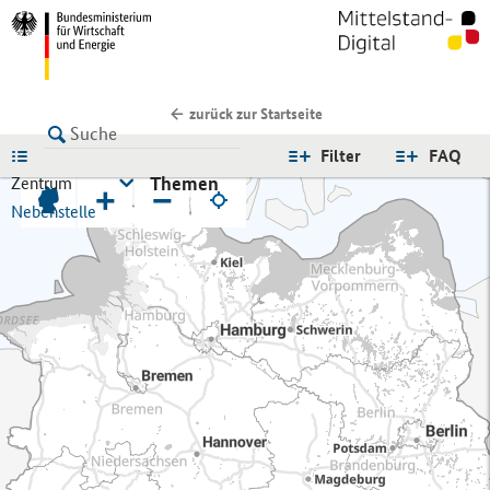
zurück zur Startseite
LISTE
Filter
FAQ
Themen
Zentrum
+
−
Nebenstelle