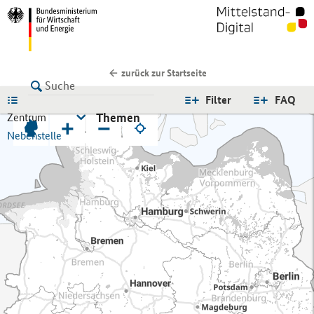
zurück zur Startseite
LISTE
Filter
FAQ
Themen
Zentrum
+
−
Nebenstelle