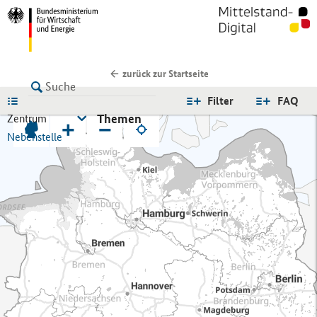
zurück zur Startseite
LISTE
Filter
FAQ
Themen
Zentrum
+
−
Nebenstelle