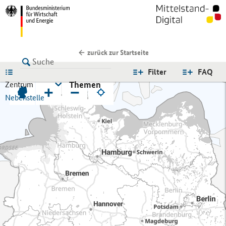
zurück zur Startseite
LISTE
Filter
FAQ
Themen
Zentrum
+
−
Nebenstelle