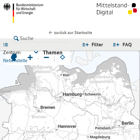
zurück zur Startseite
LISTE
Filter
FAQ
Themen
Zentrum
+
−
Nebenstelle