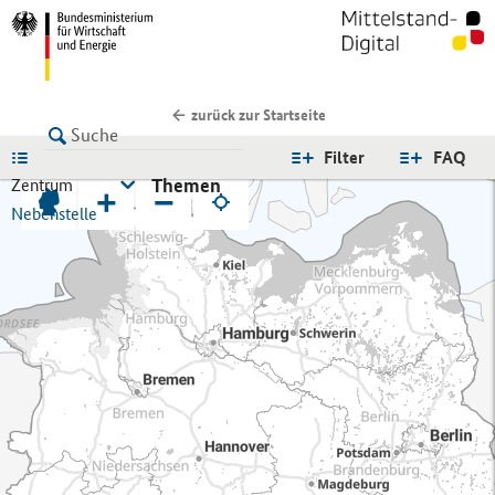
zurück zur Startseite
LISTE
Filter
FAQ
Themen
Zentrum
+
−
Nebenstelle