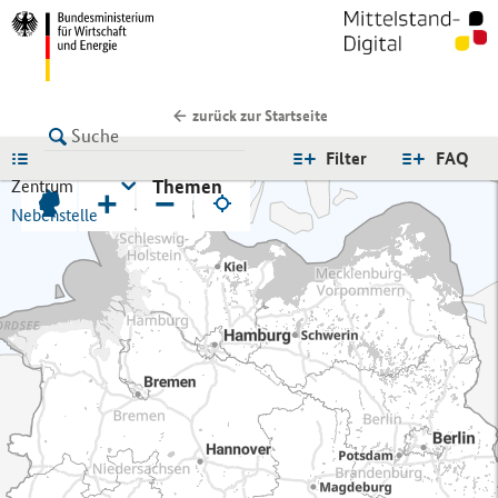
zurück zur Startseite
LISTE
Filter
FAQ
Themen
Zentrum
+
−
Nebenstelle