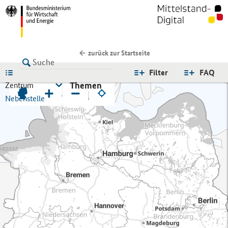
zurück zur Startseite
LISTE
Filter
FAQ
Themen
Zentrum
+
−
Nebenstelle