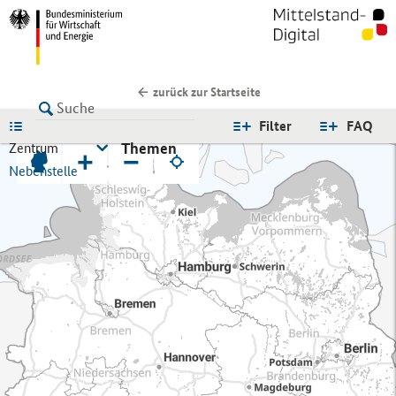
zurück zur Startseite
LISTE
Filter
FAQ
Themen
Zentrum
+
−
Nebenstelle