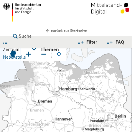
zurück zur Startseite
LISTE
Filter
FAQ
Themen
Zentrum
+
−
Nebenstelle