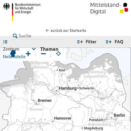
zurück zur Startseite
LISTE
Filter
FAQ
Themen
Zentrum
+
−
Nebenstelle