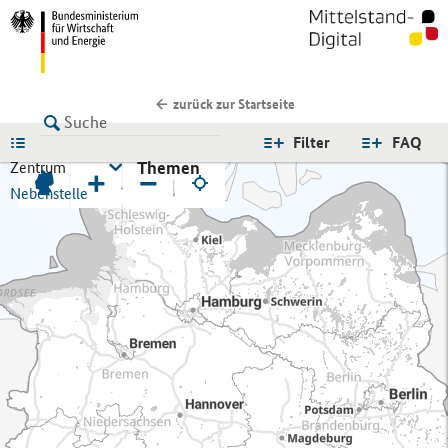
zurück zur Startseite
LISTE
Filter
FAQ
Themen
Zentrum
+
−
Nebenstelle