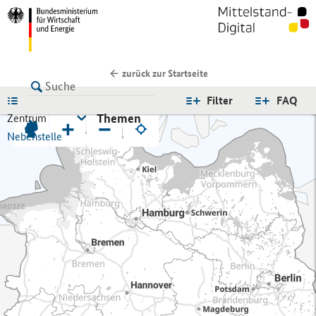
zurück zur Startseite
LISTE
Filter
FAQ
Themen
Zentrum
+
−
Nebenstelle