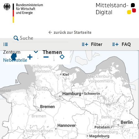
zurück zur Startseite
LISTE
Filter
FAQ
Themen
Zentrum
+
−
Nebenstelle