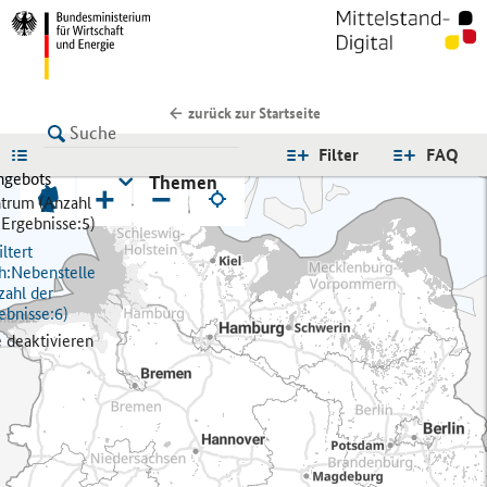
zurück zur Startseite
LISTE
Filter
FAQ
ngebots
Themen
+
−
trum (
Anzahl
 Ergebnisse:
5)
ltert
h:
Nebenstelle
zahl der
ebnisse:
6)
e deaktivieren