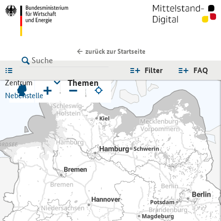
zurück zur Startseite
LISTE
Filter
FAQ
Themen
Zentrum
+
−
Nebenstelle