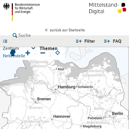
zurück zur Startseite
LISTE
Filter
FAQ
Themen
Zentrum
+
−
Nebenstelle