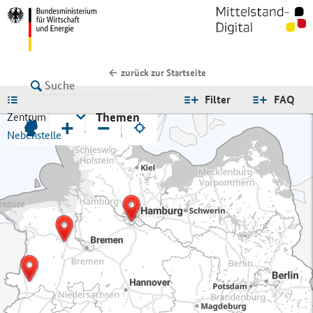
zurück zur Startseite
LISTE
Filter
FAQ
Themen
Zentrum
+
−
Nebenstelle