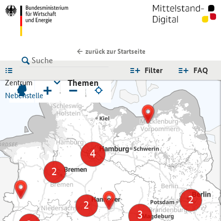
zurück zur Startseite
LISTE
Filter
FAQ
Themen
Zentrum
+
−
Nebenstelle