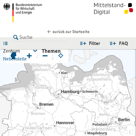
zurück zur Startseite
LISTE
Filter
FAQ
Themen
Zentrum
+
−
Nebenstelle