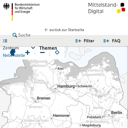
zurück zur Startseite
LISTE
Filter
FAQ
Themen
Zentrum
+
−
Nebenstelle