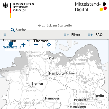
zurück zur Startseite
LISTE
Filter
FAQ
Themen
Zentrum
+
−
Nebenstelle