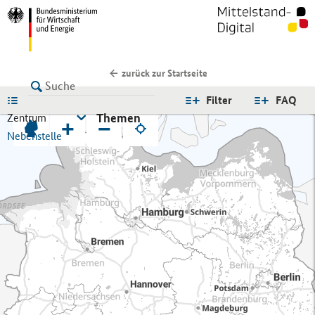
zurück zur Startseite
LISTE
Filter
FAQ
Themen
Zentrum
+
−
Nebenstelle