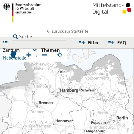
zurück zur Startseite
LISTE
Filter
FAQ
Themen
Zentrum
+
−
Nebenstelle