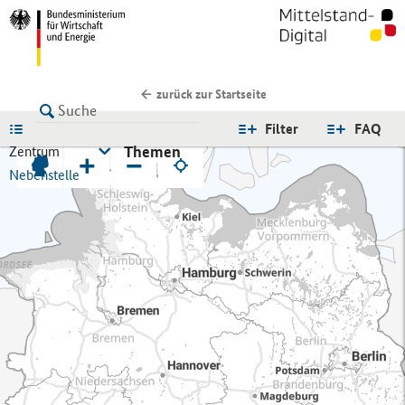
zurück zur Startseite
LISTE
Filter
FAQ
Themen
Zentrum
+
−
Nebenstelle