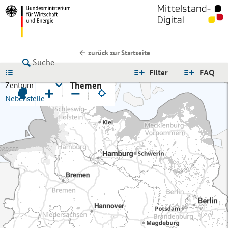
zurück zur Startseite
LISTE
Filter
FAQ
Themen
Zentrum
+
−
Nebenstelle