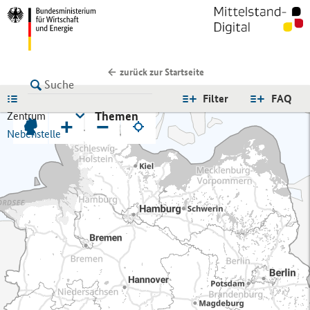
zurück zur Startseite
LISTE
Filter
FAQ
Themen
Zentrum
+
−
Nebenstelle