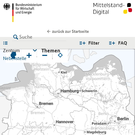
zurück zur Startseite
LISTE
Filter
FAQ
Themen
Zentrum
+
−
Nebenstelle